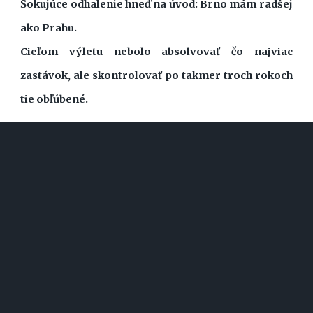
Šokujúce odhalenie hneď na úvod: Brno mám radšej
ako Prahu.
Cieľom výletu nebolo absolvovať čo najviac
zastávok, ale skontrolovať po takmer troch rokoch
tie obľúbené.
#IRISH STOUT
#NEIPA
#BLACK IPA
#SAISON
#WHITE
IPA
#SESSION IPA
#PIVOVAR MAZÁK
#ROTOR
#SIBEERIA
#PIVOVAR LOUKA
#PIVOVAR STERN
#CHROUST
#THRILLS
... ČITAJ ĎALEJ
DVOJITÝ ZÁPOR
(86/100)