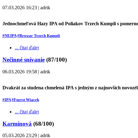
07.03.2026 16:23 | adrik
Jednochmeľová Hazy IPA od Poliakov Trzech Kumpli s pomern
#NEIPA
#Browar Trzech Kumpli
... čitaj ďalej
Nečinné snívanie
(87/100)
06.03.2026 19:58 | adrik
Dvakrát za studena chmelená IPA s jedným z najnovších novozé
#IPA
#Fuerst Wiacek
... čitaj ďalej
Karmínová
(68/100)
05.03.2026 23:29 | adrik