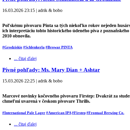
16.03.2026 23:15 | adrik & bobo
Poľskému pivovaru Pinta sa tých niekoľko rokov nejeden husársky
ich interpretáciu tohto historického údeného piva z poznaňského 
2010 obnovila.
#Grodziskie
#Schlenkerla
#Browar PINTA
... čitaj ďalej
Pivné pohľady: Ms. Mary Dian + Ashtar
15.03.2026 22:25 | adrik & bobo
Marcové novinky kočovného pivovaru Firstep: Dvakrát za stude
chmeľmi uvarená v českom pivovare Thrills.
#International Pale Lager
#American IPA
#Firstep
#Frontaal Brewing Co.
... čitaj ďalej