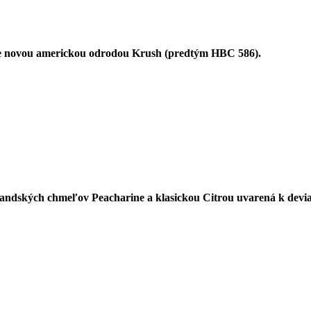
e novou americkou odrodou Krush (predtým HBC 586).
landských chmeľov Peacharine a klasickou Citrou uvarená k dev