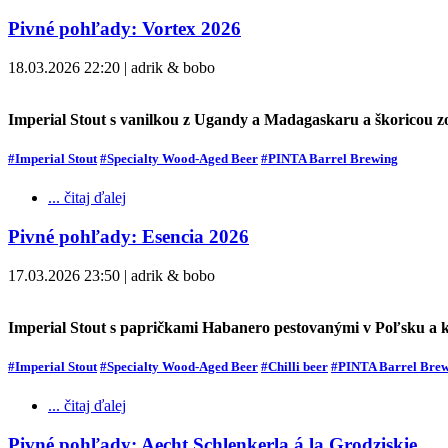
Pivné pohľady: Vortex 2026
18.03.2026 22:20 | adrik & bobo
Imperial Stout s vanilkou z Ugandy a Madagaskaru a škoricou z
#Imperial Stout
#Specialty Wood-Aged Beer
#PINTA Barrel Brewing
... čitaj ďalej
Pivné pohľady: Esencia 2026
17.03.2026 23:50 | adrik & bobo
Imperial Stout s papričkami Habanero pestovanými v Poľsku a
#Imperial Stout
#Specialty Wood-Aged Beer
#Chilli beer
#PINTA Barrel Bre
... čitaj ďalej
Pivné pohľady: Aecht Schlenkerla á la Grodziskie