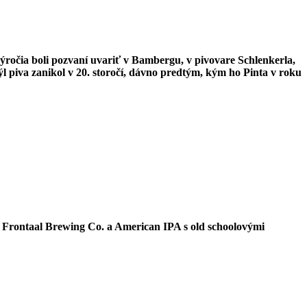
výročia boli pozvaní uvariť v Bambergu, v pivovare Schlenkerla,
ýl piva zanikol v 20. storočí, dávno predtým, kým ho Pinta v roku
 Frontaal Brewing Co. a American IPA s old schoolovými