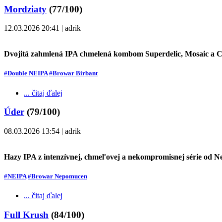
Mordziaty
(77/100)
12.03.2026 20:41 | adrik
Dvojitá zahmlená IPA chmelená kombom Superdelic, Mosaic a C
#Double NEIPA
#Browar Birbant
... čitaj ďalej
Úder
(79/100)
08.03.2026 13:54 | adrik
Hazy IPA z intenzívnej, chmeľovej a nekompromisnej série od
#NEIPA
#Browar Nepomucen
... čitaj ďalej
Full Krush
(84/100)