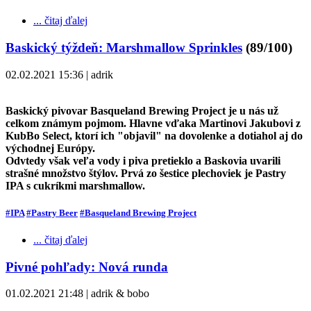
... čitaj ďalej
Baskický týždeň: Marshmallow Sprinkles
(89/100)
02.02.2021 15:36 | adrik
Baskický pivovar Basqueland Brewing Project je u nás už
celkom známym pojmom. Hlavne vďaka Martinovi Jakubovi z
KubBo Select, ktorí ich "objavil" na dovolenke a dotiahol aj do
východnej Európy.
Odvtedy však veľa vody i piva pretieklo a Baskovia uvarili
strašné množstvo štýlov. Prvá zo šestice plechoviek je Pastry
IPA s cukríkmi marshmallow.
#IPA
#Pastry Beer
#Basqueland Brewing Project
... čitaj ďalej
Pivné pohľady: Nová runda
01.02.2021 21:48 | adrik & bobo