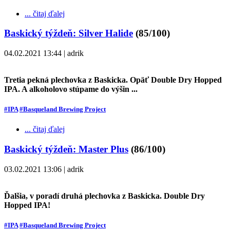
... čitaj ďalej
Baskický týždeň: Silver Halide
(85/100)
04.02.2021 13:44 | adrik
Tretia pekná plechovka z Baskicka. Opäť Double Dry Hopped
IPA. A alkoholovo stúpame do výšin ...
#IPA
#Basqueland Brewing Project
... čitaj ďalej
Baskický týždeň: Master Plus
(86/100)
03.02.2021 13:06 | adrik
Ďalšia, v poradí druhá plechovka z Baskicka. Double Dry
Hopped IPA!
#IPA
#Basqueland Brewing Project