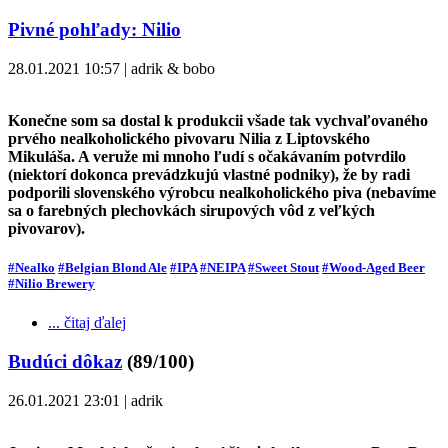
Pivné pohľady: Nilio
28.01.2021 10:57 | adrik & bobo
Konečne som sa dostal k produkcii všade tak vychvaľovaného
prvého nealkoholického pivovaru Nilia z Liptovského
Mikuláša. A veruže mi mnoho ľudí s očakávaním potvrdilo
(niektorí dokonca prevádzkujú vlastné podniky), že by radi
podporili slovenského výrobcu nealkoholického piva (nebavíme
sa o farebných plechovkách sirupových vôd z veľkých
pivovarov).
#Nealko
#Belgian Blond Ale
#IPA
#NEIPA
#Sweet Stout
#Wood-Aged Beer
#Nilio Brewery
... čitaj ďalej
Budúci dôkaz
(89/100)
26.01.2021 23:01 | adrik