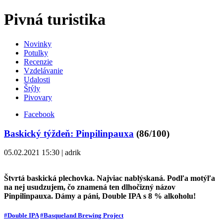
Pivná turistika
Novinky
Potulky
Recenzie
Vzdelávanie
Udalosti
Štýly
Pivovary
Facebook
Baskický týždeň: Pinpilinpauxa
(86/100)
05.02.2021 15:30 | adrik
Štvrtá baskická plechovka. Najviac nablýskaná. Podľa motýľa
na nej usudzujem, čo znamená ten dlhočizný názov
Pinpilinpauxa. Dámy a páni, Double IPA s 8 % alkoholu!
#Double IPA
#Basqueland Brewing Project