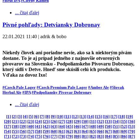
#Brut IPA
#Čierny Kameň
... čitaj ďalej
Pivné pohľady: Detviansky Dobronay
22.01.2021 11:40 | adrik & bobo
Niekedy človek ani poriadne nevie, ako sa k niektorým pivám
dostane. To je aj prípad jedného z najnovšie otvorených
pivovarov na Slovensku - Podpolianskeho Pivovaru Dobronay,
ktorý sídli v Detve. Hneď sme skúsili celú ich produkciu.
Vďaka za dovoz Ixo!
#Czech Pale Lager
#Czech Premium Pale Lager
#Amber Ale
#Slovak
Herbal Ale
#IPA
#Podpoliansky Pivovar Dobronay
... čitaj ďalej
[1]
[2]
[3]
[4]
[5]
[6]
[7]
[8]
[9]
[10]
[11]
[12]
[13]
[14]
[15]
[16]
[17]
[18]
[19]
[20]
[21]
[22]
[23]
[24]
[25]
[26]
[27]
[28]
[29]
[30]
[31]
[32]
[33]
[34]
[35]
[36]
[37]
[38]
[39]
[40]
[41]
[42]
[43]
[44]
[45]
[46]
[47]
[48]
[49]
[50]
[51]
[52]
[53]
[54]
[55]
[56]
[57]
[58]
[59]
[60]
[61]
[62]
[63]
[64]
[65]
[66]
[67]
[68]
[69]
[70]
[71]
[72]
[73]
[74]
[75]
[76]
[77]
[78]
[79]
[80]
[81]
[82]
[83]
[84]
[85]
[86]
[87]