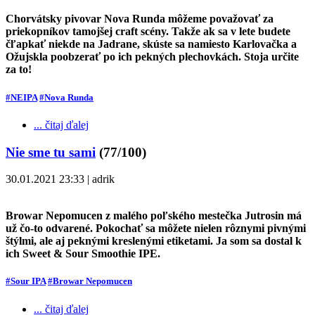
Chorvátsky pivovar Nova Runda môžeme považovať za
priekopníkov tamojšej craft scény. Takže ak sa v lete budete
čľapkať niekde na Jadrane, skúste sa namiesto Karlovačka a
Ožujskla poobzerať po ich pekných plechovkách. Stoja určite
za to!
#NEIPA
#Nova Runda
... čitaj ďalej
Nie sme tu sami
(77/100)
30.01.2021 23:33 | adrik
Browar Nepomucen z malého poľského mestečka Jutrosin má
už čo-to odvarené. Pokochať sa môžete nielen rôznymi pivnými
štýlmi, ale aj peknými kreslenými etiketami. Ja som sa dostal k
ich Sweet & Sour Smoothie IPE.
#Sour IPA
#Browar Nepomucen
... čitaj ďalej