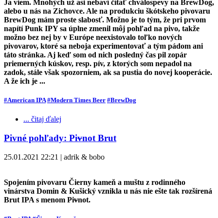
Ja viem. Mnohých už asi nebaví čítať chválospevy na BrewDog,
alebo u nás na Zichovce. Ale na produkciu škótskeho pivovaru
BrewDog mám proste slabosť. Možno je to tým, že pri prvom
napítí Punk IPY sa úplne zmenil môj pohľad na pivo, takže
možno bez nej by v Európe neexistovalo toľko nových
pivovarov, ktoré sa neboja experimentovať a tým pádom ani
táto stránka. Aj keď som od nich posledný čas pil zopár
priemerných kúskov, resp. pív, z ktorých som nepadol na
zadok, stále však spozorniem, ak sa pustia do novej kooperácie.
A že ich je ...
#American IPA
#Modern Times Beer
#BrewDog
... čitaj ďalej
Pivné pohľady: Pi
v
not Brut
25.01.2021 22:21 | adrik & bobo
Spojením pivovaru Čierny kameň a muštu z rodinného
vinárstva Domin & Kušický vznikla u nás nie ešte tak rozšírená
Brut IPA s menom Pi
v
not.