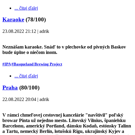
... čitaj ďalej
Karaoke
(78/100)
23.08.2022 21:12 | adrik
Neznášam karaoke. Snáď to v plechovke od pivných Baskov
bude úplne o niečom inom.
#IPA
#Basqueland Brewing Project
... čitaj ďalej
Praha
(80/100)
22.08.2022 20:04 | adrik
V rámci chmeľovej cestovnej kancelárie "navštívil" poľský
browar Pinta už nejedno mesto. Litovský Vilnius, španielsku
Barcelonu, americký Portland, dánsku Kodaň, estónsky Talinn
a Tartu, nemecký Berlín, lotušskú Rigu, ukrajinský Kyjev a