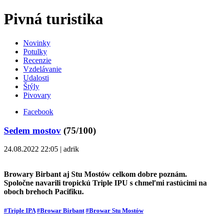
Pivná turistika
Novinky
Potulky
Recenzie
Vzdelávanie
Udalosti
Štýly
Pivovary
Facebook
Sedem mostov
(75/100)
24.08.2022 22:05 | adrik
Browary Birbant aj Stu Mostów celkom dobre poznám.
Spoločne navarili tropickú Triple IPU s chmeľmi rastúcimi na
oboch brehoch Pacifiku.
#Triple IPA
#Browar Birbant
#Browar Stu Mostów