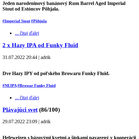
Jeden narodeninový banánový Rum Barrel Aged Imperial
Stout od Estóncov Põhjala.
#Imperial Stout
#Põhjala
... čitaj ďalej
2 x Hazy IPA od Funky Fluid
31.07.2022 20:44 | adrik
Dve Hazy IPY od poľského Browaru Funky Fluid.
#NEIPA
#Browar Funky Fluid
... čitaj ďalej
Plávajúci svet
(86/100)
29.07.2022 23:09 | adrik
Hefeweizen s bázovými kvetmi a šípkami navarený v kooperácii