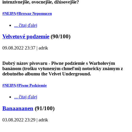
intenzívnejšie, ovocnejšie, džúsovejšie?
#NEIPA
#Browar Nepomucen
... čitaj ďalej
Velvetové podzemie
(90/100)
09.08.2022 23:37 | adrik
Dobrý názov pivovaru - Piwne podziemie s Warholovým
banánom (trošku vytuneným chmeľmi) notoricky známym z
debutného albumu the Velvet Underground.
#NEIPA
#Piwne Podziemie
... čitaj ďalej
Banaananen
(91/100)
03.08.2022 23:29 | adrik