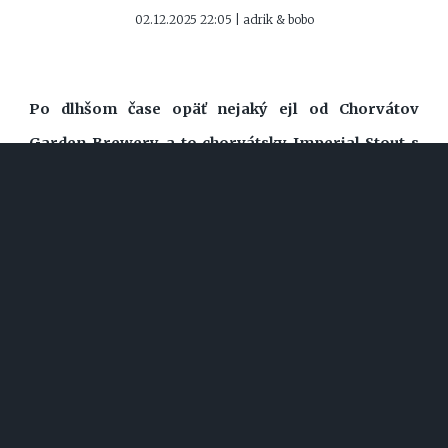
02.12.2025 22:05 | adrik & bobo
Po dlhšom čase opäť nejaký ejl od Chorvátov
Garden Brewery, a to chorvátsky Imperial Stout s
rohovníkom, figami a 10 % alkoholou, ktoré je vraj
ich sté pivo.
#IMPERIAL STOUT
#WOOD-AGED BEER
#PASTRY
STOUT
#GARDEN BREWERY
... ČITAJ ĎALEJ
NOSTALGIE 70S
(76/100)