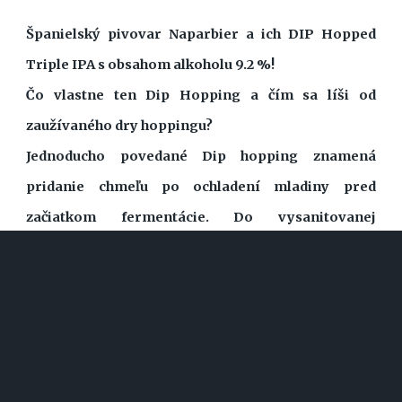
Španielský pivovar Naparbier a ich DIP Hopped
Triple IPA s obsahom alkoholu 9.2 %!
Čo vlastne ten Dip Hopping a čím sa líši od
zaužívaného dry hoppingu?
Jednoducho povedané Dip hopping znamená
pridanie chmeľu po ochladení mladiny pred
začiatkom fermentácie. Do vysanitovanej
fermentačnej nádoby sa pridá chmeľ, pridá sa voda
alebo mladina zachladená na teplotu 77 °C a
pripraví sa "chmeľový čaj". O hodinu neskôr (časy v
rozličných pivovaroch sa rôznia; od pol hodiny po
štyri) sa do tanku pridá zvyšok mladiny zachladenej
na potrebnú zákvasnú teplotu. Pomerne ľahkým